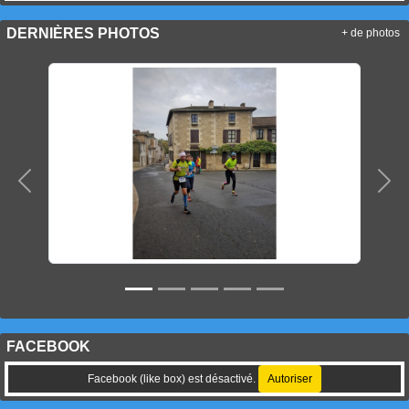
DERNIÈRES PHOTOS
+ de photos
Précedent
Sui
FACEBOOK
Facebook (like box) est désactivé.
Autoriser