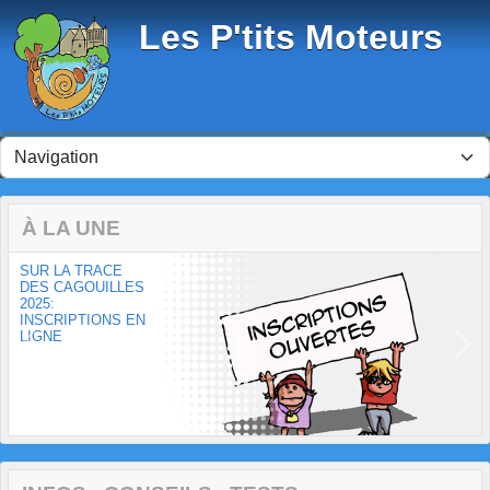
Panneau de gestion des cookies
Les P'tits Moteurs
À LA UNE
SUR LA TRACE
DES CAGOUILLES
2025:
INSCRIPTIONS EN
LIGNE
Previous
Next