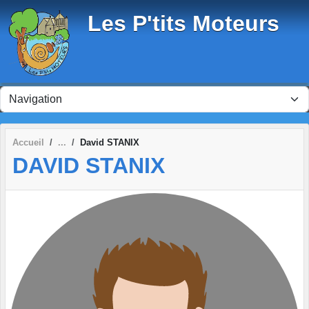
Panneau de gestion des cookies
Les P'tits Moteurs
Accueil
David STANIX
DAVID STANIX